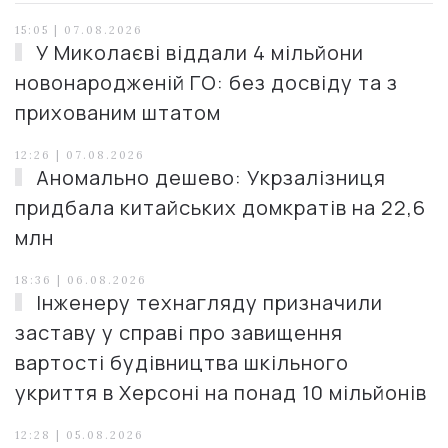
15:05 | 07.08.2026
У Миколаєві віддали 4 мільйони
новонародженій ГО: без досвіду та з
прихованим штатом
12:26 | 07.08.2026
Аномально дешево: Укрзалізниця
придбала китайських домкратів на 22,6
млн
18:36 | 06.08.2026
Інженеру технагляду призначили
заставу у справі про завищення
вартості будівництва шкільного
укриття в Херсоні на понад 10 мільйонів
12:28 | 05.08.2026