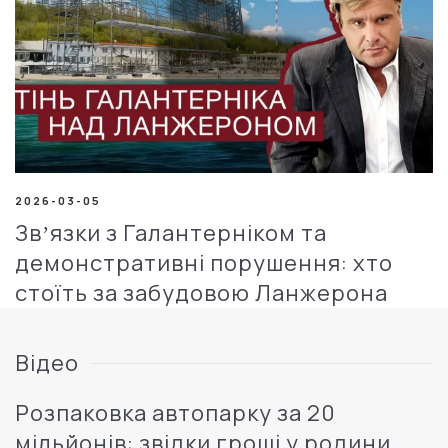
2026-03-05
Звʼязки з Галантерніком та
демонстративні порушення: хто
стоїть за забудовою Ланжерона
Відео
Розпаковка автопарку за 20
мільйонів: звідки гроші у родини