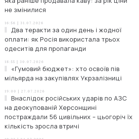
яка раніше продавала каву: за рік ціни
не змінилися
16:56 | 31.07.2026
Два теракти за один день і жодної
оплати: як Росія використала трьох
одеситів для пропаганди
18:55 | 30.07.2026
«Гумовий бюджет»: хто освоїв пів
мільярда на закупівлях Укрзалізниці
19:00 | 27.07.2026
Внаслідок російських ударів по АЗС
на деокупованій Херсонщині
постраждали 56 цивільних – цьогоріч їх
кількість зросла втричі