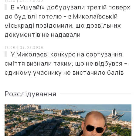
18:32 | 24.07.2026
В «Ушуайї» добудували третій поверх
до будівлі готелю – в Миколаївській
міськраді повідомили, що дозвільних
документів не надавали
17:06 | 22.07.2026
У Миколаєві конкурс на сортування
сміття визнали таким, що не відбувся –
єдиному учаснику не вистачило балів
Розслідування