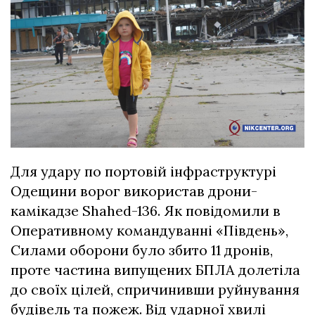
Для удару по портовій інфраструктурі
Одещини ворог використав дрони-
камікадзе Shahed-136. Як повідомили в
Оперативному командуванні «Південь»,
Силами оборони було збито 11 дронів,
проте частина випущених БПЛА долетіла
до своїх цілей, спричинивши руйнування
будівель та пожеж. Від ударної хвилі