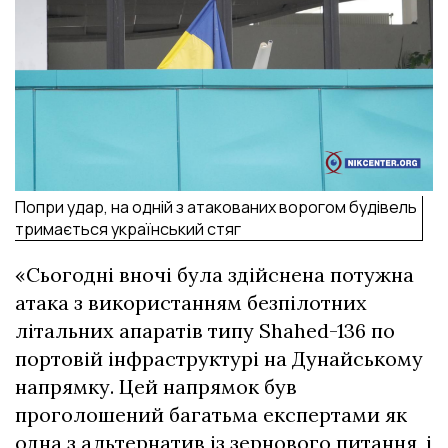
Попри удар, на одній з атакованих ворогом будівель
тримається український стяг
«Сьогодні вночі була здійснена потужна
атака з використанням безпілотних
літальних апаратів типу Shahed-136 по
портовій інфраструктурі на Дунайському
напрямку. Цей напрямок був
проголошений багатьма експертами як
одна з альтернатив із зернового питання, і