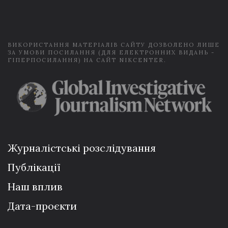
i
l
*
ВИКОРИСТАННЯ МАТЕРІАЛІВ САЙТУ ДОЗВОЛЕНО ЛИШЕ
ЗА УМОВИ ПОСИЛАННЯ (ДЛЯ ЕЛЕКТРОННИХ ВИДАНЬ -
ГІПЕРПОСИЛАННЯ) НА САЙТ NIKCENTER.
Журналістські розслідування
Публікації
Наш вплив
Дата-проєкти