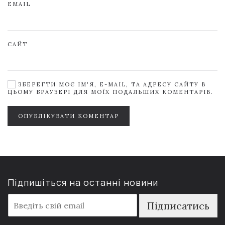
EMAIL
САЙТ
ЗБЕРЕГТИ МОЄ ІМ'Я, E-MAIL, ТА АДРЕСУ САЙТУ В
ЦЬОМУ БРАУЗЕРІ ДЛЯ МОЇХ ПОДАЛЬШИХ КОМЕНТАРІВ.
ОПУБЛІКУВАТИ КОМЕНТАР
Підпишіться на останні новини
E
Підписатись
m
a