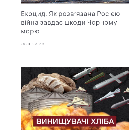
Екоцид. Як розвʼязана Росією
війна завдає шкоди Чорному
морю
2024-02-29