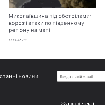
Миколаївщина під обстрілами:
ворожі атаки по південному
регіону на мапі
2023-05-22
E
останні новини
m
a
i
l
*
Журналістські