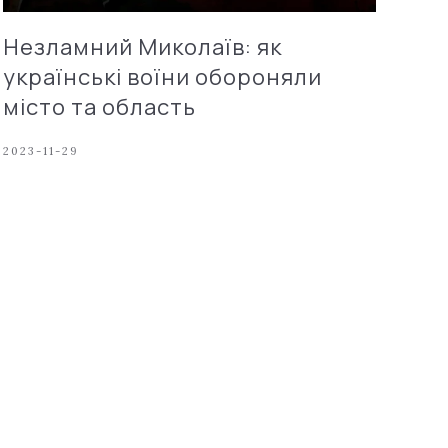
Незламний Миколаїв: як
українські воїни обороняли
місто та область
2023-11-29