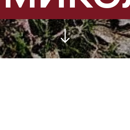
М
иколаївська область – один із
регіонів, які найбільше
постраждали внаслідок
повномасштабного російського
вторгнення. З 24 лютого 2022 року
окупанти
зруйнували
та пошкодили в
області майже десять тисяч житлових