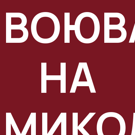
ВОЮВ
НА
МИКО