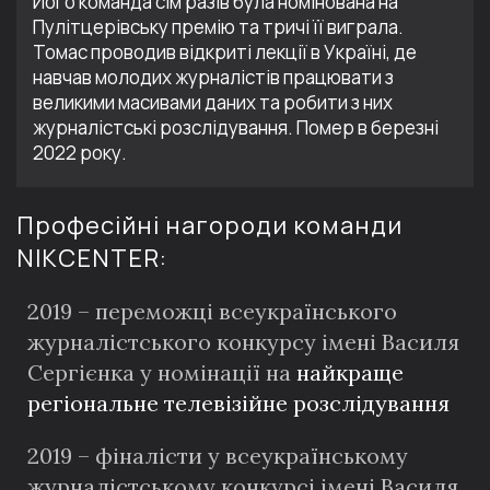
Його команда сім разів була номінована на
Пулітцерівську премію та тричі її виграла.
Томас проводив відкриті лекції в Україні, де
навчав молодих журналістів працювати з
великими масивами даних та робити з них
журналістські розслідування. Помер
в березні
2022 року
.
Професійні нагороди команди
NIKCENTER:
2019 – переможці всеукраїнського
журналістського конкурсу імені Василя
Сергієнка у номінації на
найкраще
регіональне телевізійне розслідування
2019 – фіналісти у всеукраїнському
журналістському конкурсі імені Василя