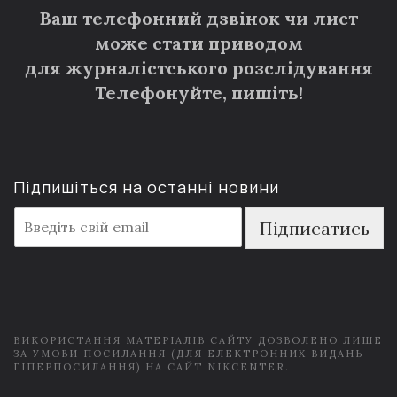
Ваш телефонний дзвінок чи лист
може стати приводом
для журналістського розслідування
Телефонуйте, пишіть!
Підпишіться на останні новини
E
Підписатись
m
a
i
l
*
ВИКОРИСТАННЯ МАТЕРІАЛІВ САЙТУ ДОЗВОЛЕНО ЛИШЕ
ЗА УМОВИ ПОСИЛАННЯ (ДЛЯ ЕЛЕКТРОННИХ ВИДАНЬ -
ГІПЕРПОСИЛАННЯ) НА САЙТ NIKCENTER.