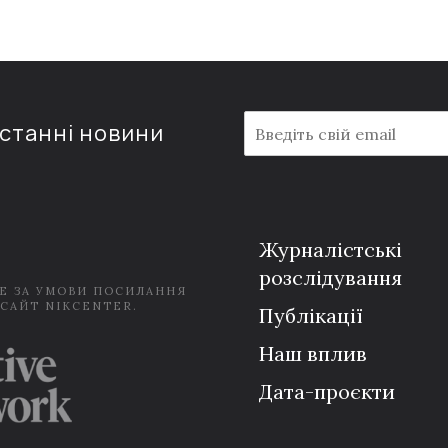
E
останні новини
m
a
i
l
*
Журналістські
розслідування
Е ЗА УМОВИ ПОСИЛАННЯ
 САЙТ NIKCENTER.
Публікації
Наш вплив
Дата-проєкти