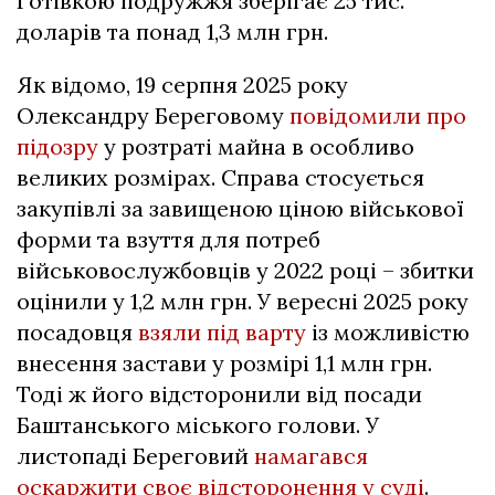
Готівкою подружжя зберігає 25 тис.
доларів та понад 1,3 млн грн.
Як відомо, 19 серпня 2025 року
Олександру Береговому
повідомили про
підозру
у розтраті майна в особливо
великих розмірах. Справа стосується
закупівлі за завищеною ціною військової
форми та взуття для потреб
військовослужбовців у 2022 році – збитки
оцінили у 1,2 млн грн. У вересні 2025 року
посадовця
взяли під варту
із можливістю
внесення застави у розмірі 1,1 млн грн.
Тоді ж його відсторонили від посади
Баштанського міського голови. У
листопаді Береговий
намагався
оскаржити своє відсторонення у суді
.