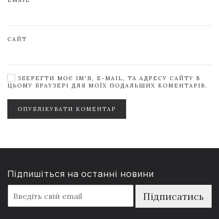
EMAIL
САЙТ
ЗБЕРЕГТИ МОЄ ІМ'Я, E-MAIL, ТА АДРЕСУ САЙТУ В
ЦЬОМУ БРАУЗЕРІ ДЛЯ МОЇХ ПОДАЛЬШИХ КОМЕНТАРІВ.
ОПУБЛІКУВАТИ КОМЕНТАР
Підпишіться на останні новини
E
Підписатись
m
a
i