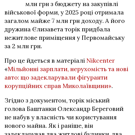
млн грн з бюджету на закупівлі
військової форми, у 2025 році отримала
загалом майже 7 млн грн доходу. А його
дружина Єлизавета торік придбала
нежитлове приміщення у Первомайську
за 2 млн грн.
Про це йдеться в матеріалі
Nikcenter
«
Мільйонні зарплати, нерухомість та нові
авто: що задекларували фігуранти
корупційних справ Миколаївщини»
.
Згідно з документом, торік міський
голова Баштанки Олександр Береговий
не набув у власність чи користування
нового майна. Як і раніше, він
задекларував два житлові будинки, два