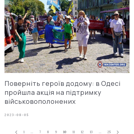
Поверніть героїв додому: в Одесі
пройшла акція на підтримку
військовополонених
2023-08-05
1
…
7
8
9
10
11
12
13
…
25