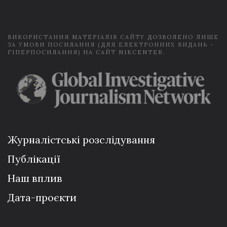
l
*
ВИКОРИСТАННЯ МАТЕРІАЛІВ САЙТУ ДОЗВОЛЕНО ЛИШЕ
ЗА УМОВИ ПОСИЛАННЯ (ДЛЯ ЕЛЕКТРОННИХ ВИДАНЬ -
ГІПЕРПОСИЛАННЯ) НА САЙТ NIKCENTER.
Журналістські розслідування
Публікації
Наш вплив
Дата-проєкти