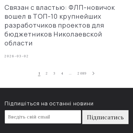
Связан с властью: ФЛП-новичок
вошел в ТОП-10 крупнейших
разработчиков проектов для
бюджетников Николаевской
области
2026-03-02
1
2
3
4
…
2 089
Підпишіться на останні новини
E
Підписатись
m
a
i