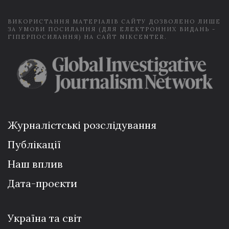
*
ВИКОРИСТАННЯ МАТЕРІАЛІВ САЙТУ ДОЗВОЛЕНО ЛИШЕ
ЗА УМОВИ ПОСИЛАННЯ (ДЛЯ ЕЛЕКТРОННИХ ВИДАНЬ -
ГІПЕРПОСИЛАННЯ) НА САЙТ NIKCENTER.
Журналістські розслідування
Публікації
Наш вплив
Дата-проєкти
Україна та світ