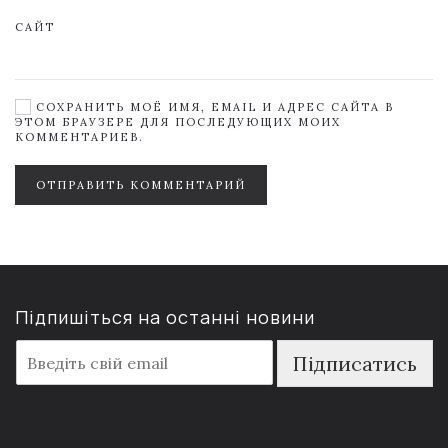
САЙТ
СОХРАНИТЬ МОЁ ИМЯ, EMAIL И АДРЕС САЙТА В
ЭТОМ БРАУЗЕРЕ ДЛЯ ПОСЛЕДУЮЩИХ МОИХ
КОММЕНТАРИЕВ.
ОТПРАВИТЬ КОММЕНТАРИЙ
Підпишіться на останні новини
E
Підписатись
m
a
i
l