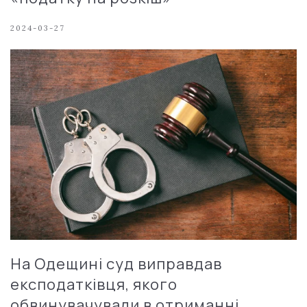
2024-03-27
На Одещині суд виправдав
експодатківця, якого
обвинувачували в отриманні