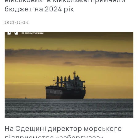
бюджет на 2024 рік
2023-12-24
На Одещині директор морського
підприємства «заборгував»