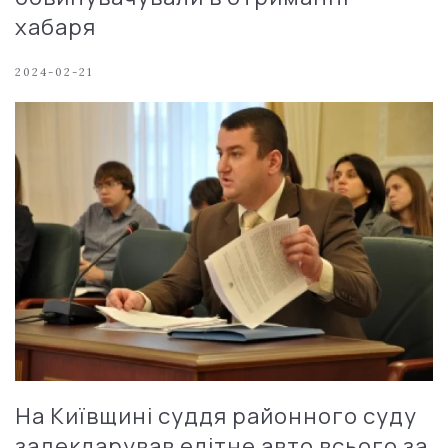
хабаря
2024-02-21
На Київщині суддя районного суду
задекларував елітне авто всього за