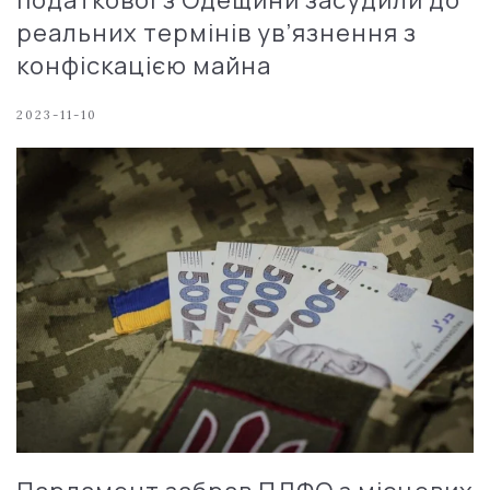
податкової з Одещини засудили до
реальних термінів ув’язнення з
конфіскацією майна
2023-11-10