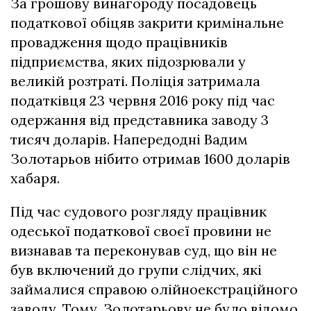
За грошову винагороду посадовець
податкової обіцяв закрити кримінальне
провадження щодо працівників
підприємства, яких підозрювали у
великій розтраті. Поліція затримала
податківця 23 червня 2016 року під час
одержання від представника заводу 3
тисяч доларів. Напередодні Вадим
Золотарьов нібито отримав 1600 доларів
хабаря.
Під час судового розгляду працівник
одеської податкової своєї провини не
визнавав та переконував суд, що він не
був включений до групи слідчих, які
займалися справою олійноекстраційного
заводу. Тому, Золотарьову не було відомо