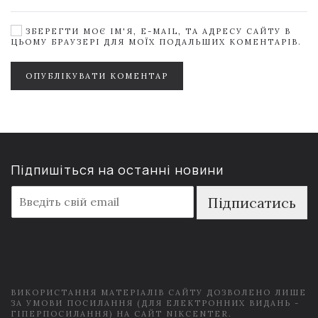
ЗБЕРЕГТИ МОЄ ІМ'Я, E-MAIL, ТА АДРЕСУ САЙТУ В
ЦЬОМУ БРАУЗЕРІ ДЛЯ МОЇХ ПОДАЛЬШИХ КОМЕНТАРІВ.
ОПУБЛІКУВАТИ КОМЕНТАР
Підпишіться на останні новини
E
Підписатись
m
a
i
l
*
ВИКОРИСТАННЯ МАТЕРІАЛІВ САЙТУ ДОЗВОЛЕНО ЛИШЕ
ЗА УМОВИ ПОСИЛАННЯ (ДЛЯ ЕЛЕКТРОННИХ ВИДАНЬ -
ГІПЕРПОСИЛАННЯ) НА САЙТ NIKCENTER.