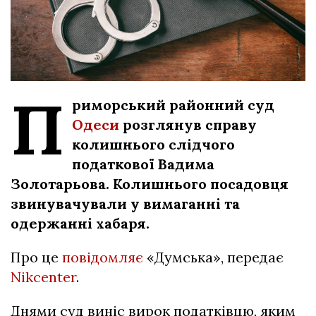
П
риморський районний суд
Одеси
розглянув справу
колишнього слідчого
податкової Вадима
Золотарьова. Колишнього посадовця
звинувачували у вимаганні та
одержанні хабаря.
Про це
повідомляє
«Думська», передає
Nikcenter
.
Днями суд виніс вирок податківцю, яким