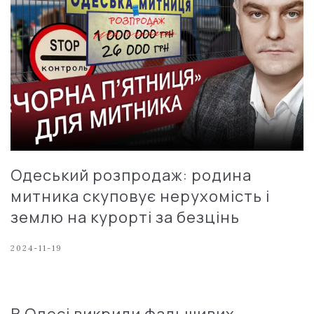
Одеський розпродаж: родина
митника скуповує нерухомість і
землю на курорті за безцінь
2024-11-19
В Одесі викрили фальшивих