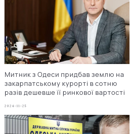
Митник з Одеси придбав землю на
закарпатському курорті в сотню
разів дешевше її ринкової вартості
2024-11-25