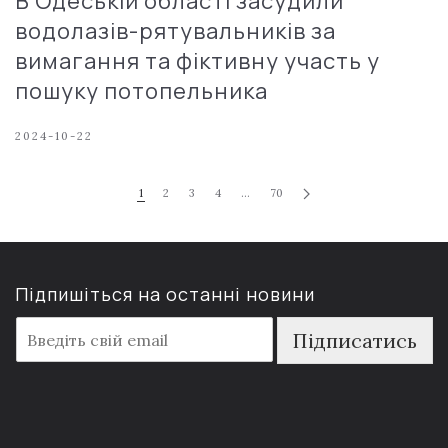
В Одеській області засудили
водолазів-рятувальників за
вимагання та фіктивну участь у
пошуку потопельника
2024-10-22
1
2
3
4
…
70
Підпишіться на останні новини
E
Підписатись
m
a
i
l
*