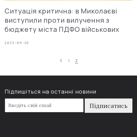
Ситуація критична: в Миколаєві
виступили проти вилучення з
бюджету міста ПДФО військових
2023-09-10
1
2
Підпишіться на останні новини
E
Підписатись
m
a
i
l
*