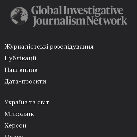
Журналістські розслідування
Публікації
Наш вплив
Дата-проєкти
Україна та світ
Миколаїв
Херсон
Одеса