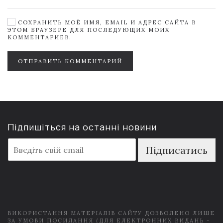
СОХРАНИТЬ МОЁ ИМЯ, EMAIL И АДРЕС САЙТА В
ЭТОМ БРАУЗЕРЕ ДЛЯ ПОСЛЕДУЮЩИХ МОИХ
КОММЕНТАРИЕВ.
ОТПРАВИТЬ КОММЕНТАРИЙ
Підпишіться на останні новини
E
Підписатись
m
a
i
l
*
ВИКОРИСТАННЯ МАТЕРІАЛІВ САЙТУ ДОЗВОЛЕНО ЛИШЕ
ЗА УМОВИ ПОСИЛАННЯ (ДЛЯ ЕЛЕКТРОННИХ ВИДАНЬ -