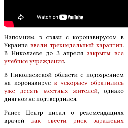
Напомним, в связи с коронавирусом в
Украине
ввели трехнедельный карантин
.
В Николаеве до 3 апреля
закрыты все
учебные учреждения
.
В Николаевской области с подозрением
на коронавирус
в «скорые» обратились
уже десять местных жителей
, однако
диагноз не подтвердился.
Ранее Центр писал о рекомендациях
врачей
как свести риск заражения