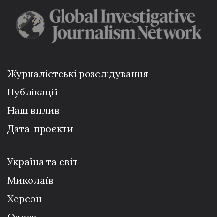
Журналістські розслідування
Публікації
Наш вплив
Дата-проєкти
Україна та світ
Миколаїв
Херсон
Одеса