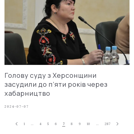
Голову суду з Херсонщини
засудили до п’яти років через
хабарництво
2024-07-07
1
…
4
5
6
7
8
9
10
…
287