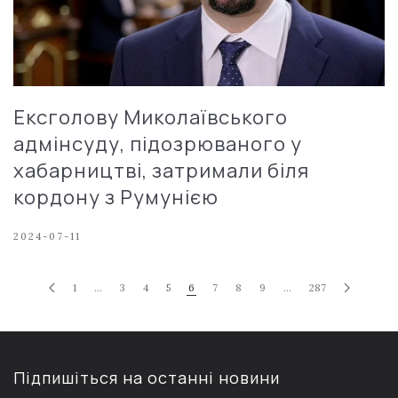
Ексголову Миколаївського
адмінсуду, підозрюваного у
хабарництві, затримали біля
кордону з Румунією
2024-07-11
1
…
3
4
5
6
7
8
9
…
287
Підпишіться на останні новини