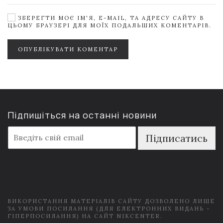
ЗБЕРЕГТИ МОЄ ІМ'Я, E-MAIL, ТА АДРЕСУ САЙТУ В
ЦЬОМУ БРАУЗЕРІ ДЛЯ МОЇХ ПОДАЛЬШИХ КОМЕНТАРІВ.
ОПУБЛІКУВАТИ КОМЕНТАР
Підпишіться на останні новини
E
Підписатись
m
a
i
l
*
ВИКОРИСТАННЯ МАТЕРІАЛІВ САЙТУ ДОЗВОЛЕНО ЛИШЕ
ЗА УМОВИ ПОСИЛАННЯ (ДЛЯ ЕЛЕКТРОННИХ ВИДАНЬ -
ГІПЕРПОСИЛАННЯ) НА САЙТ NIKCENTER.