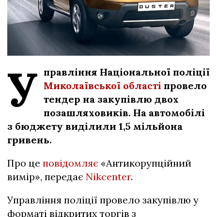
У
правління Національної поліції
Миколаївської області
провело
тендер на закупівлю двох
позашляховиків. На автомобілі
з бюджету виділили 1,5 мільйона
гривень.
Про це
повідомляє
«Антикорупційний
вимір», передає
Nikcenter
.
Управління поліції провело закупівлю у
форматі відкритих торгів з