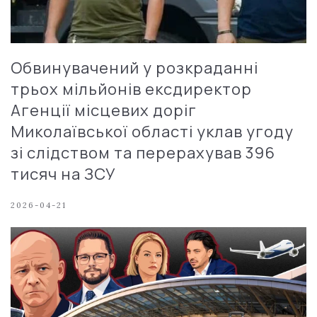
Обвинувачений у розкраданні
трьох мільйонів ексдиректор
Агенції місцевих доріг
Миколаївської області уклав угоду
зі слідством та перерахував 396
тисяч на ЗСУ
2026-04-21