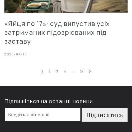
«Яйця по 17»: суд випустив усіх
затриманих підозрюваних під
заставу
2025-04-15
1
2
3
4
…
15
Підпишіться на останні новини
E
Підписатись
m
a
i