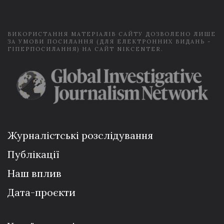
l
*
ВИКОРИСТАННЯ МАТЕРІАЛІВ САЙТУ ДОЗВОЛЕНО ЛИШЕ
ЗА УМОВИ ПОСИЛАННЯ (ДЛЯ ЕЛЕКТРОННИХ ВИДАНЬ -
ГІПЕРПОСИЛАННЯ) НА САЙТ NIKCENTER.
Журналістські розслідування
Публікації
Наш вплив
Дата-проєкти