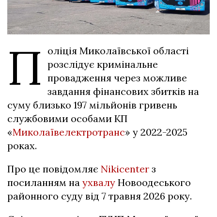
П
оліція Миколаївської області
розслідує кримінальне
провадження через можливе
завдання фінансових збитків на
суму близько 197 мільйонів гривень
службовими особами КП
«
Миколаївелектротранс
» у 2022-2025
роках.
Про це повідомляє
Nikicenter
з
посиланням на
ухвалу
Новоодеського
районного суду від 7 травня 2026 року.