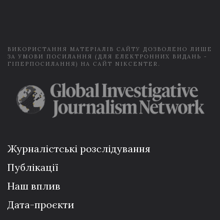
i
l
*
ВИКОРИСТАННЯ МАТЕРІАЛІВ САЙТУ ДОЗВОЛЕНО ЛИШЕ
ЗА УМОВИ ПОСИЛАННЯ (ДЛЯ ЕЛЕКТРОННИХ ВИДАНЬ -
ГІПЕРПОСИЛАННЯ) НА САЙТ NIKCENTER.
Журналістські розслідування
Публікації
Наш вплив
Дата-проєкти