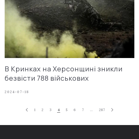
В Кринках на Херсонщині зникли
безвісти 788 військових
2024-07-18
1
2
3
4
5
6
7
…
287