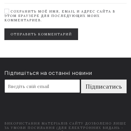
СОХРАНИТЬ МОЁ ИМЯ, EMAIL И АДРЕС САЙТА В
ЭТОМ БРАУЗЕРЕ ДЛЯ ПОСЛЕДУЮЩИХ МОИХ
КОММЕНТАРИЕВ.
ОТПРАВИТЬ КОММЕНТАРИЙ
Підпишіться на останні новини
E
Підписатись
m
a
i
l
*
ВИКОРИСТАННЯ МАТЕРІАЛІВ САЙТУ ДОЗВОЛЕНО ЛИШЕ
ЗА УМОВИ ПОСИЛАННЯ (ДЛЯ ЕЛЕКТРОННИХ ВИДАНЬ -