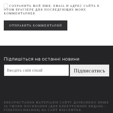
СОХРАНИТЬ МОЁ ИМЯ, EMAIL И АДРЕС САЙТА В
ЭТОМ БРАУЗЕРЕ ДЛЯ ПОСЛЕДУЮЩИХ МОИХ
КОММЕНТАРИЕВ.
ОТПРАВИТЬ КОММЕНТАРИЙ
Підпишіться на останні новини
E
Підписатись
m
a
i
l
*
ВИКОРИСТАННЯ МАТЕРІАЛІВ САЙТУ ДОЗВОЛЕНО ЛИШЕ
ЗА УМОВИ ПОСИЛАННЯ (ДЛЯ ЕЛЕКТРОННИХ ВИДАНЬ -
ГІПЕРПОСИЛАННЯ) НА САЙТ NIKCENTER.