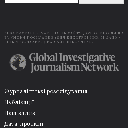
a
i
l
*
ВИКОРИСТАННЯ МАТЕРІАЛІВ САЙТУ ДОЗВОЛЕНО ЛИШЕ
ЗА УМОВИ ПОСИЛАННЯ (ДЛЯ ЕЛЕКТРОННИХ ВИДАНЬ -
ГІПЕРПОСИЛАННЯ) НА САЙТ NIKCENTER.
Журналістські розслідування
Публікації
Наш вплив
Дата-проєкти