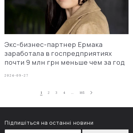
Экс-бизнес-партнер Ермака
заработала в госпредприятиях
почти 9 млн грн меньше чем за год
2024-09-27
1
2
3
4
…
165
Підпишіться на останні новини
E