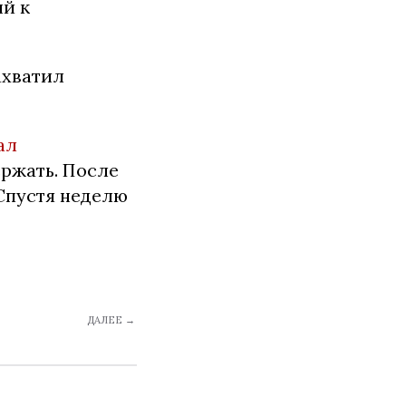
ый к
ахватил
ал
ержать. После
Спустя неделю
ДАЛЕЕ →