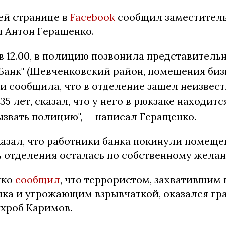
ей странице в
Facebook
сообщил заместител
л Антон Геращенко.
, в 12.00, в полицию позвонила представител
Банк" (Шевченковский район, помещения биз
 и сообщила, что в отделение зашел неизвес
35 лет, сказал, что у него в рюкзаке находитс
звать полицию", — написал Геращенко.
азал, что работники банка покинули помеще
ь отделения осталась по собственному жела
нко
сообщил
, что террористом, захватившим
нка и угрожающим взрывчаткой, оказался г
ухроб Каримов.