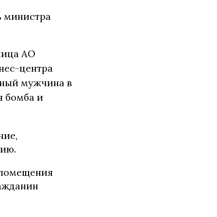
ь министра
ьница АО
нес-центра
тный мужчина в
я бомба и
ние,
нию.
 помещения
ражданин