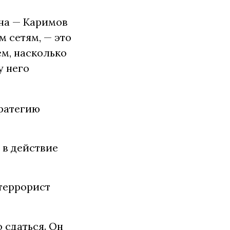
на — Каримов
м сетям, — это
м, насколько
у него
тратегию
 в действие
 террорист
 сдаться. Он