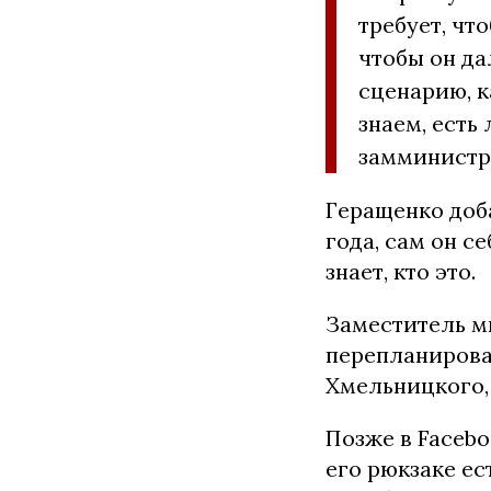
требует, чт
чтобы он да
сценарию, к
знаем, есть
замминистр
Геращенко доба
года, сам он с
знает, кто это.
Заместитель м
перепланирова
Хмельницкого, 
Позже в Facebo
его рюкзаке ес