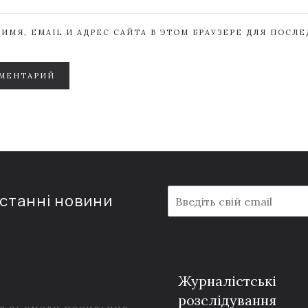
ИМЯ, EMAIL И АДРЕС САЙТА В ЭТОМ БРАУЗЕРЕ ДЛЯ ПОСЛ
МЕНТАРИЙ
E
останні новини
m
a
i
l
*
Журналістські
розслідування