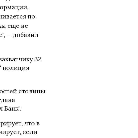
формации,
чивается по
мы еще не
е", — добавил
захватчику 32
м" полиция
гостей столицы
гдана
 Банк".
рирует, что в
нирует, если