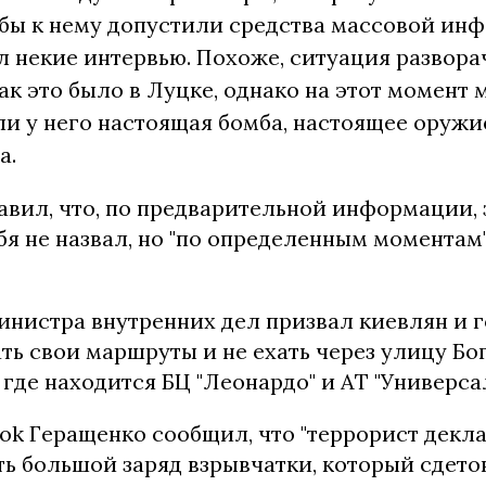
обы к нему допустили средства массовой ин
л некие интервью. Похоже, ситуация развора
ак это было в Луцке, однако на этот момент 
 ли у него настоящая бомба, настоящее оружи
а.
вил, что, по предварительной информации, 
ебя не назвал, но "по определенным момента
инистра внутренних дел призвал киевлян и 
ть свои маршруты и не ехать через улицу Бо
где находится БЦ "Леонардо" и АТ "Универсал
ok Геращенко сообщил, что "террорист декла
ть большой заряд взрывчатки, который сдето