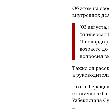
Об этом на сво
внутренних де
"03 августа
"Универсал 
"Леонардо")
возрасте до 
попросил вы
Также он расск
а руководител
Позже Гераще
столичного ба
Узбекистана С