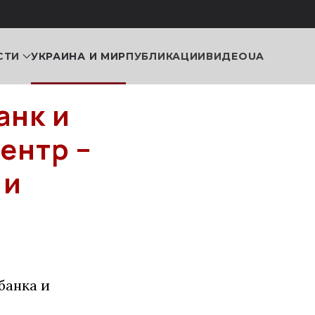
СТИ
УКРАИНА И МИР
ПУБЛИКАЦИИ
ВИДЕО
UA
анк и
ентр –
 и
банка и