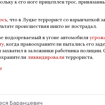
кольку к его ноге прицеплен трос, привязанн
ось
, что в Луцке террорист со взрывчаткой з
ультате происшествия никто не пострадал.
ве подозреваемый в угоне автомобиля
угрож
ту
, когда правоохранители пытались его зад
н захватил в заложники работника полиции. 
оохранители
ликвидировали
террориста.
т
еся Баранцевич