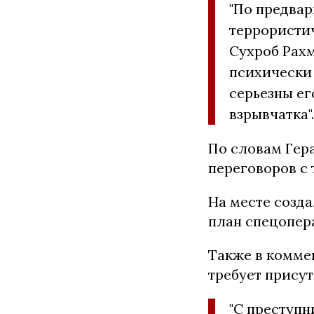
"По предва
террористи
Сухроб Рахм
психически 
серьезны ег
взрывчатка".
По словам Гер
переговоров с
На месте созд
план спецопера
Также в коммен
требует присут
"С преступн