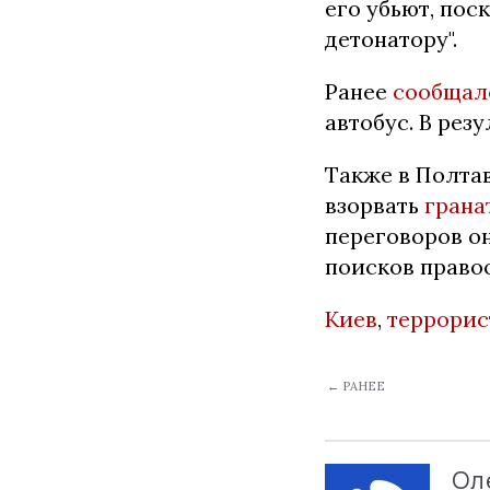
его убьют, пос
детонатору".
Ранее
сообщал
автобус. В рез
Также в Полта
взорвать
грана
переговоров о
поисков прав
Киев
,
террорис
← РАНЕЕ
Ол