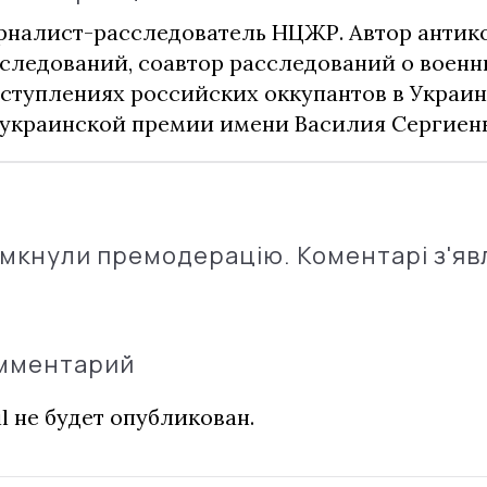
налист-расследователь НЦЖР. Автор анти
следований, соавтор расследований о воен
ступлениях российских оккупантов в Украин
украинской премии имени Василия Сергиенк
імкнули премодерацію. Коментарі з'яв
омментарий
l не будет опубликован.