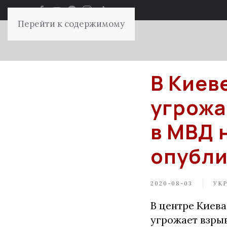
Перейти к содержимому
В Киев
угрожа
в МВД 
опубли
2020-08-03
УК
В центре Киев
угрожает взры