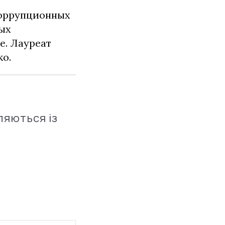
коррупционных
ных
е. Лауреат
о.
ляються із