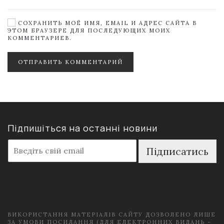
СОХРАНИТЬ МОЁ ИМЯ, EMAIL И АДРЕС САЙТА В
ЭТОМ БРАУЗЕРЕ ДЛЯ ПОСЛЕДУЮЩИХ МОИХ
КОММЕНТАРИЕВ.
ОТПРАВИТЬ КОММЕНТАРИЙ
Підпишіться на останні новини
E
Підписатись
m
a
i
l
*
ВИКОРИСТАННЯ МАТЕРІАЛІВ САЙТУ ДОЗВОЛЕНО ЛИШЕ
ЗА УМОВИ ПОСИЛАННЯ (ДЛЯ ЕЛЕКТРОННИХ ВИДАНЬ -