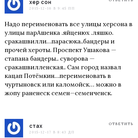
хер сон
2015-12-16 В 9:45 ПП
Надо переименовать все улицы херсона в
улицы парАшенка .яйценюх .ляшко.
сракашвилли…парасюка..бандеры и
прочей хероты. Проспект Ушакова —
стапана бандеры.. суворова —
сракашвилленская.. Сам город назвал
кацап Потёмкин…переименовать в
чуртыновск или каломойск… можно в
жопу раненеск семен—семенченск.
ОТВЕТИТЬ
стах
2015-12-17 В 8:43 ДП