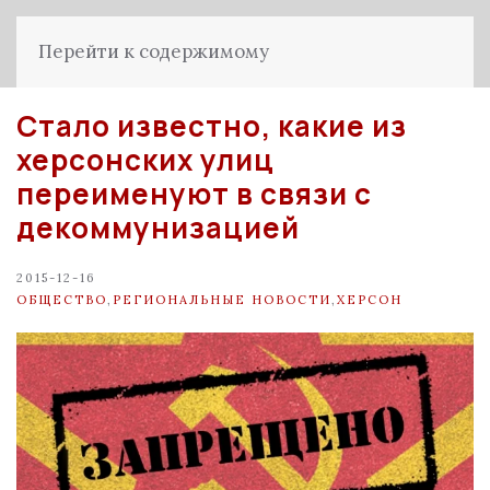
Перейти к содержимому
Стало известно, какие из
херсонских улиц
переименуют в связи с
декоммунизацией
2015-12-16
ОБЩЕСТВО
,
РЕГИОНАЛЬНЫЕ НОВОСТИ
,
ХЕРСОН