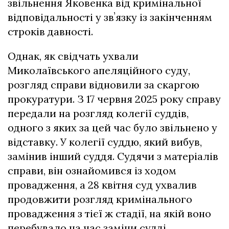
звільнення Яковенка від кримінальної
відповідальності у звʼязку із закінченням
строків давності.
Однак, як свідчать ухвали
Миколаївського апеляційного суду,
розгляд справи відновили за скаргою
прокуратури. З 17 червня 2025 року справу
передали на розгляд колегії суддів,
одного з яких за цей час було звільнено у
відставку. У колегії суддю, який вибув,
замінив інший суддя. Судячи з матеріалів
справи, він ознайомився із ходом
провадження, а 28 квітня суд ухвалив
продовжити розгляд кримінального
провадження з тієї ж стадії, на якій воно
перебувало на час заміни судді.