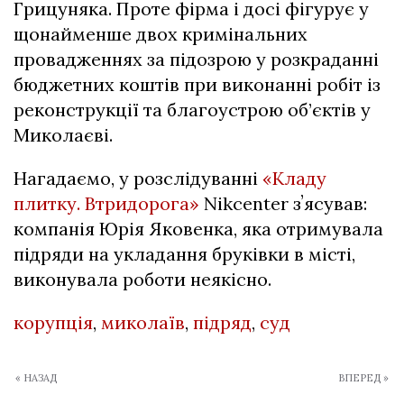
Грицуняка. Проте фірма і досі фігурує у
щонайменше двох кримінальних
провадженнях за підозрою у розкраданні
бюджетних коштів при виконанні робіт із
реконструкції та благоустрою об’єктів у
Миколаєві.
Нагадаємо, у розслідуванні
«Кладу
плитку. Втридорога»
Nikcenter зʼясував:
компанія Юрія Яковенка, яка отримувала
підряди на укладання бруківки в місті,
виконувала роботи неякісно.
корупція
,
миколаїв
,
підряд
,
суд
« НАЗАД
ВПЕРЕД »