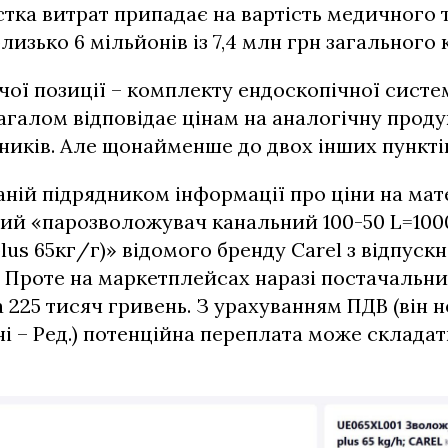
стка витрат припадає на вартість медичного 
близько 6 мільйонів із 7,4 млн грн загального
ої позиції – комплекту ендоскопічної систе
загалом відповідає цінам на аналогічну прод
ників. Але щонайменше до двох інших пунктів
аній підрядником інформації про ціни на мат
ний «парозволожувач канальний 100-50 L=10
lus 65кг/г)» відомого бренду Carel з відпуск
. Проте на маркетплейсах наразі постачальн
а 225 тисяч гривень. З урахуванням ПДВ (він 
іні – Ред.) потенційна переплата може склада