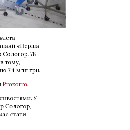
міста
мпанії «Перша
 Сологор. 78-
в тому,
ю 7,4 млн грн.
и
Prozorro
.
бливостями. У
р Сологор,
 має стати