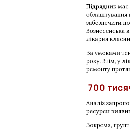
Підрядник має 
облаштування в
забезпечити п
Вознесенська в
лікарня власн
За умовами тен
року. Втім, у л
ремонту протяг
700 тися
Аналіз запроп
ресурси виявив
Зокрема, ґрунто