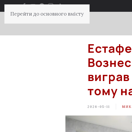
Перейти до основного вмісту
Естафет
Вознес
виграв
тому н
2026-05-11
МИК