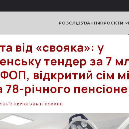
РОЗСЛІДУВАННЯ
ПРОЄКТИ
а від «свояка»: у
енську тендер за 7 м
 ФОП, відкритий сім м
а 78-річного пенсіон
ОЛАЇВ
,
РЕГІОНАЛЬНІ НОВИНИ