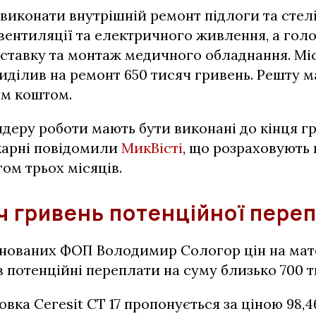
виконати внутрішній ремонт підлоги та стел
ентиляції та електричного живлення, а голо
оставку та монтаж медичного обладнання. М
иділив на ремонт 650 тисяч гривень. Решту 
им коштом.
деру роботи мають бути виконані до кінця г
ікарні повідомили
МикВісті
, що розраховують
ом трьох місяців.
ч гривень потенційної пере
онованих ФОП Володимир Сологор цін на мат
 потенційні переплати на суму близько 700 т
вка Сегesit CT 17 пропонується за ціною 98,4