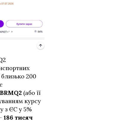
Q2
ранспортних
 близько 200
є
HBRMQ2
(або її
хуванням курсу
у з ЄС у 5%
 –
186 тисяч