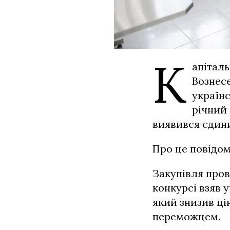
К
апіталь
Вознес
україн
річний 
виявився єдин
Про це повідо
Закупівля пров
конкурсі взяв
який знизив цін
переможцем.