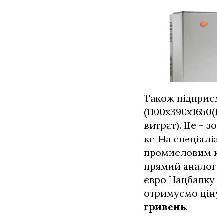
Також підприє
(1100x390x1650(
витрат). Це – 
кг. На спеціал
промисловим к
прямий аналог 
євро Нацбанку 
отримуємо ціну
гривень
.