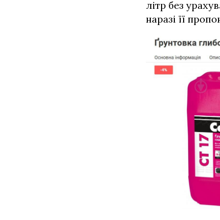
літр без ураху
наразі її проп