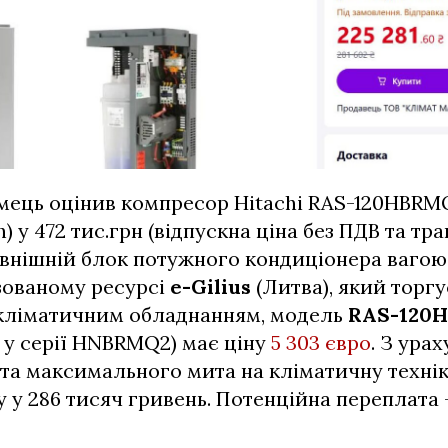
мець оцінив компресор Hitachi RAS-120HBRM
h) у 472 тис.грн (відпускна ціна без ПДВ та т
зовнішній блок потужного кондиціонера вагою
ізованому ресурсі
e-Gilius
(Литва), який торгу
ліматичним обладнанням, модель
RAS-120
у серії HNBRMQ2) має ціну
5 303 євро
. З ура
та максимального мита на кліматичну технік
 у 286 тисяч гривень. Потенційна переплата