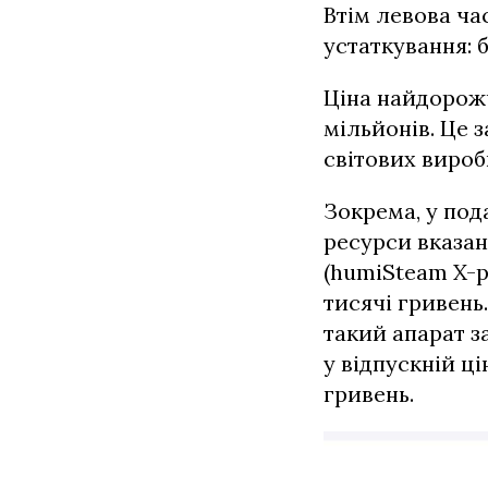
Втім левова ча
устаткування: 
Ціна найдорожч
мільйонів. Це 
світових вироб
Зокрема, у под
ресурси вказа
(humiSteam X-p
тисячі гривень
такий апарат з
у відпускній ц
гривень.