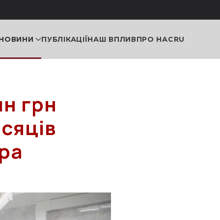
НОВИНИ
ПУБЛІКАЦІЇ
НАШ ВПЛИВ
ПРО НАС
RU
лн грн
ісяців
ера