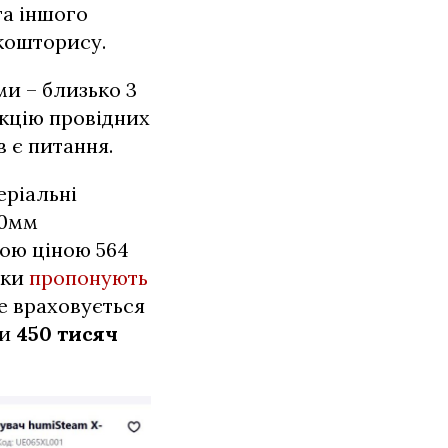
та іншого
 кошторису.
ми – близько 3
укцію провідних
 є питання.
еріальні
00мм
ною ціною 564
ики
пропонують
не враховується
ти
450 тисяч