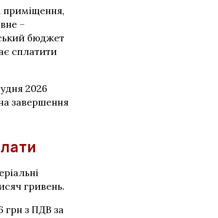
і приміщення,
вне –
іський бюджет
має сплатити
рудня 2026
 на завершення
плати
еріальні
исяч гривень.
6 грн з ПДВ за