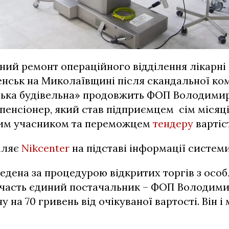
ний ремонт операційного відділення лікарні 
енськ на Миколаївщині після скандальної ко
ська будівельна» продовжить ФОП Володимир
пенсіонер, який став підприємцем сім місяці
им учасником та переможцем
тендеру
вартіст
мляє
Nikcenter
на підставі інформації систем
едена за процедурою відкритих торгів з осо
 участь єдиний постачальник – ФОП Володими
у на 70 гривень від очікуваної вартості. Він і