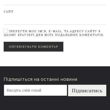
САЙТ
ЗБЕРЕГТИ МОЄ ІМ'Я, E-MAIL, ТА АДРЕСУ САЙТУ В
ЦЬОМУ БРАУЗЕРІ ДЛЯ МОЇХ ПОДАЛЬШИХ КОМЕНТАРІВ.
ОПУБЛІКУВАТИ КОМЕНТАР
Підпишіться на останні новини
E
Підписатись
m
a
i
l