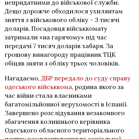
непридатними до військової служби.
Дещо дорожче обходилося ухилянтам
зняття з військового обліку – 3 тисячі
доларів. Посадовця військкомату
затримали «на гарячому» під час
передачі 7 тисяч доларів хабаря. За
грошову винагороду працівник ТЦК
обіцяв зняти з обліку трьох чоловіків.
Нагадаємо,
ДБР передало до суду справу
одеського військкома
, родина якого за
час війни стала власниками
багатомільйонної нерухомості в Іспанії.
Завершено розслідування незаконного
збагачення колишнього керівника
Одеського обласного територіального
центру комплектування та соціальної