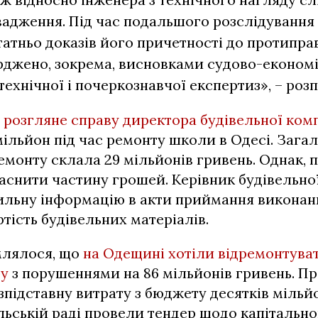
адження. Під час подальшого розслідування
татньо доказів його причетності до протипра
рджено, зокрема, висновками судово-економі
ехнічної і почеркознавчої експертиз», – розпо
 розгляне справу директора будівельної комп
мільйон під час ремонту школи в Одесі. Загал
емонту склала 29 мільйонів гривень. Однак, 
снити частину грошей. Керівник будівельної
ильну інформацію в акти приймання виконани
ртість будівельних матеріалів.
млялося, що
на Одещині хотіли відремонтуват
ру
з порушеннями на 86 мільйонів гривень. П
підставну витрату з бюджету десятків мільйо
льській раді провели тендер щодо капітальн