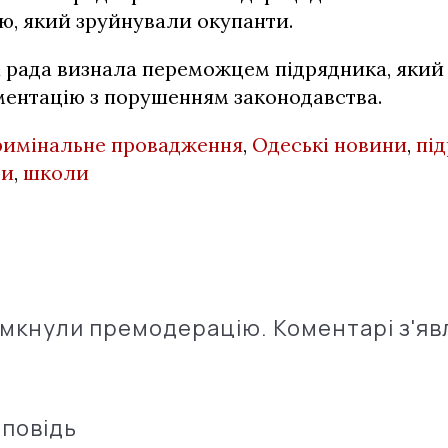
ю, який зруйнували окупанти.
а рада визнала переможцем підрядника, який
ментацію з порушенням законодавства.
римінальне провадження
,
Одеські новини
,
пі
ти
,
школи
імкнули премодерацію. Коментарі з'яв
дповідь