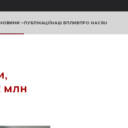
НОВИНИ
ПУБЛІКАЦІЇ
НАШ ВПЛИВ
ПРО НАС
RU
и,
2 млн