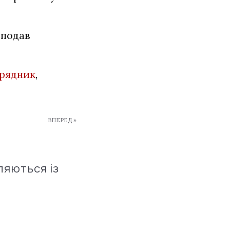
 подав
дрядник
,
ВПЕРЕД »
ляються із