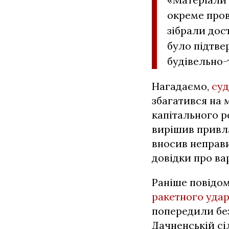
окреме пров
зібрали дос
було підтве
будівельно-т
Нагадаємо,
суд
збагатився на 
капітального р
вирішив привла
вносив неправ
довідки про ва
Раніше повідо
ракетного уда
попередили без
Дачненській сі