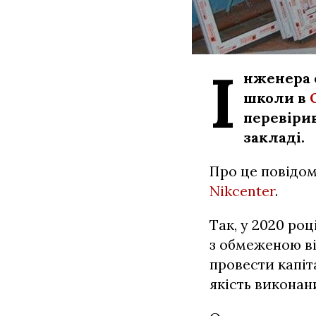
І
нженера 
школи в
перевіри
закладі.
Про це повідом
Nikcenter
.
Так, у 2020 ро
з обмеженою ві
провести капі
якість виконани