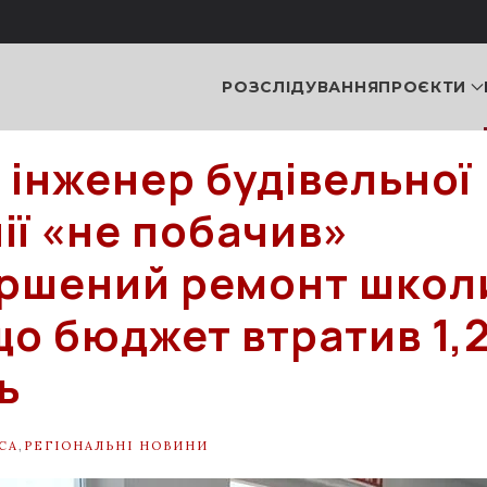
РОЗСЛІДУВАННЯ
ПРОЄКТИ
і інженер будівельної
ії «не побачив»
ршений ремонт школ
що бюджет втратив 1,
ь
СА
,
РЕГІОНАЛЬНІ НОВИНИ