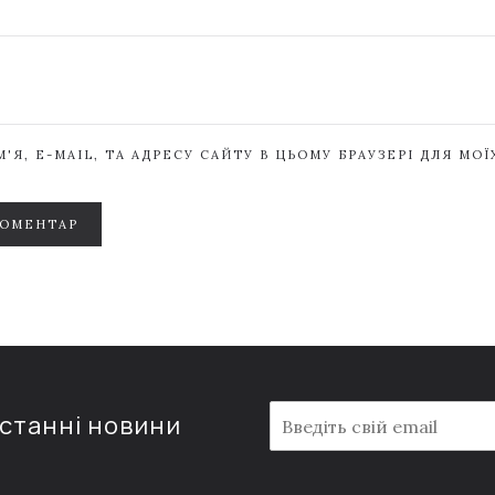
'Я, E-MAIL, ТА АДРЕСУ САЙТУ В ЦЬОМУ БРАУЗЕРІ ДЛЯ МО
КОМЕНТАР
E
останні новини
m
a
i