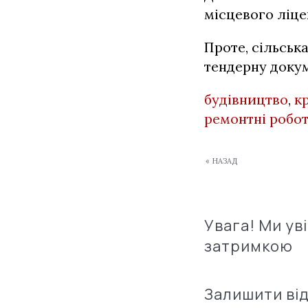
місцевого ліце
Проте, сільськ
тендерну доку
будівництво
,
к
ремонтні робо
« НАЗАД
Увага! Ми ув
затримкою
Залишити ві