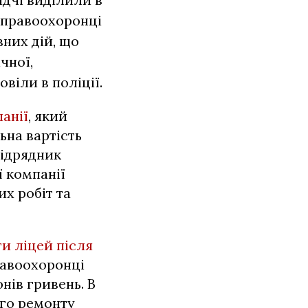
 правоохоронці
вних дій, що
чної,
віли в поліції.
анії
, який
ьна вартість
підрядник
 компанії
х робіт та
и ліцей після
равоохоронці
нів гривень. В
ого ремонту