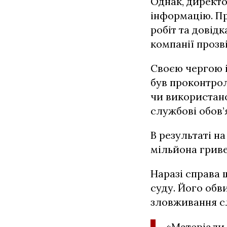
Однак, директо
інформацію. П
робіт та довідк
компанії прозв
Своєю чергою і
був проконтрол
чи використано
службові обов’я
В результаті н
мільйона гриве
Наразі справа 
суду. Його об
зловживання с
«Матеріали 