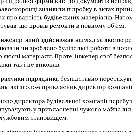
р підрядної фірми вніс до документів непра
равоохоронці знайшли підробку в актах при
ах про вартість будівельних матеріалів. Нато
ітував, що провів ремонти в повному об’ємі.
нженер, який здійснював нагляд за якістю р
ювати чи зроблено будівельні роботи в повно
 якісні матеріали. Проте, інженер свої безпо
зки так і не виконав.
а рахунки підрядника безпідставно перерахува
нь, які згодом привласнив директор компанії
щодо директора будівельної компанії перебув
винувачують у привласненні чужого майна ш
лужбовим становищем.
ж відносно інженера з технічного нагляду сл