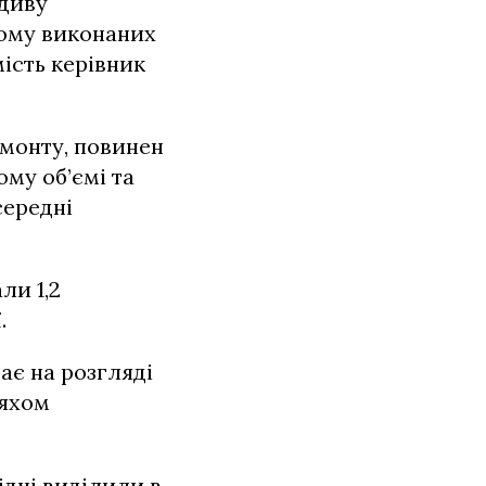
вдиву
йому виконаних
мість керівник
емонту, повинен
му об’ємі та
середні
ли 1,2
.
ає на розгляді
ляхом
ідчі виділили в