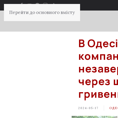
Перейти до основного вмісту
В Одес
компан
незаве
через 
гривен
2024-05-17
ОДЕ