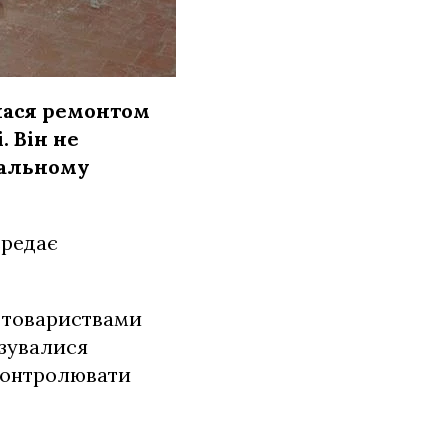
лася ремонтом
. Він не
чальному
ередає
а товариствами
язувалися
оконтролювати