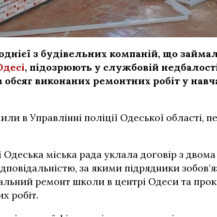
однієї з будівельних компаній, що займа
Одесі
, підозрюють у службовій недбалості
в обсяг виконаних ремонтних робіт у нав
или в Управлінні поліції Одеської області, п
ці Одеська міська рада уклала договір з двом
дповідальністю, за якими підрядники зобов’
тальний ремонт школи в центрі Одеси та пр
х робіт.