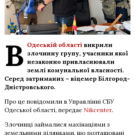
В
Одеській області
викрили
злочинну групу, учасники якої
незаконно привласнювали
землі комунальної власності.
Серед затриманих – віцемер Білгород-
Дністровського.
Про це повідомили в Управлінні СБУ
Одеської області, передає
Nikcenter
.
Злочинці займалися махінаціями з
земельними ділянками, що розташовані