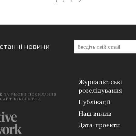
1
2
3
E
останні новини
m
a
i
l
*
Журналістські
розслідування
Е ЗА УМОВИ ПОСИЛАННЯ
 САЙТ NIKCENTER.
Публікації
Наш вплив
Дата-проєкти