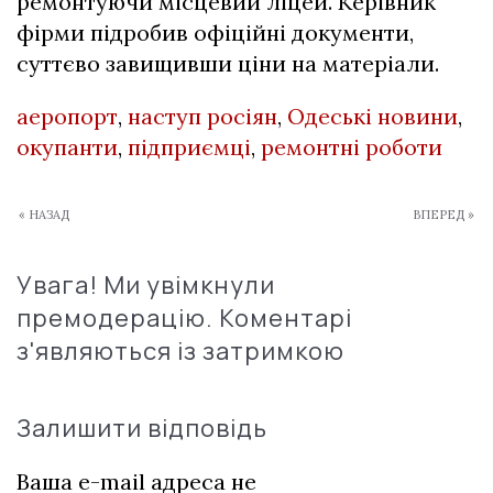
ремонтуючи місцевий ліцей. Керівник
фірми підробив офіційні документи,
суттєво завищивши ціни на матеріали.
аеропорт
,
наступ росіян
,
Одеські новини
,
окупанти
,
підприємці
,
ремонтні роботи
« НАЗАД
ВПЕРЕД »
Увага! Ми увімкнули
премодерацію. Коментарі
з'являються із затримкою
Залишити відповідь
Ваша e-mail адреса не