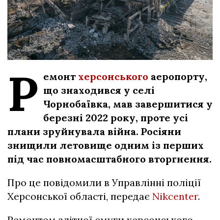
Р
емонт
херсонського
аеропорту,
що знаходився у селі
Чорнобаївка, мав завершитися у
березні 2022 року, проте усі
плани зруйнувала війна. Росіяни
знищили летовище одним із перших
під час повномасштабного вторгнення.
Про це повідомили в Управлінні поліції
Херсонської області, передає
Nikcenter
.
Ремонтом злітної смуги херсонського