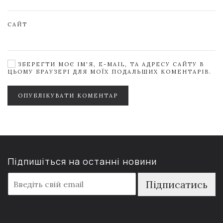
САЙТ
ЗБЕРЕГТИ МОЄ ІМ'Я, E-MAIL, ТА АДРЕСУ САЙТУ В
ЦЬОМУ БРАУЗЕРІ ДЛЯ МОЇХ ПОДАЛЬШИХ КОМЕНТАРІВ.
ОПУБЛІКУВАТИ КОМЕНТАР
Підпишіться на останні новини
E
Підписатись
m
a
i
l