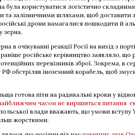
на була користуватися логістично складним
и та залізничними шляхами, щоб доставити з
російські дрони намагалися пошкодити й ал
 зерна.
рна в очікуванні реакції Росії на вихід з порт
 раніше російське керівництво заявляло, що
потенційних перевізників зброї. Зокрема, в се
 РФ обстріляв іноземний корабель, щоб змус
ьща готова піти на радикальні кроки у відно
найближчим часом не вирішиться питання ек
ольської влади вважають, що умови вступу 
ільш жорсткими.
лялося, що росіяни під час
ракетних атак О