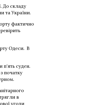
. До складу
и та України.
 порту фактично
еревірить
орту Одеси. В
 п’ять суден.
 з початку
ерном.
анітарного
трягли в
нової угоди