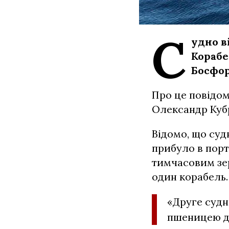
С
удно в
Корабе
Босфор
Про це повідом
Олександр Куб
Відомо, що суд
прибуло в пор
тимчасовим зе
один корабель.
«Друге судн
пшеницею дл