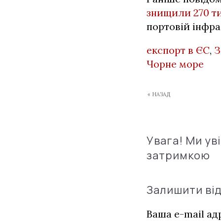
знищили 270 ти
портовій інфра
експорт в ЄС
,
З
Чорне море
« НАЗАД
Увага! Ми ув
затримкою
Залишити ві
Ваша e-mail а