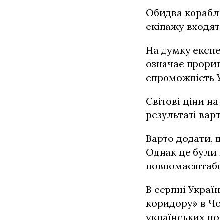
Обидва кораблі
екіпажу входят
На думку експе
означає прорив
спроможність У
Світові ціни н
результаті варт
Варто додати, 
Однак це були 
повномасштабно
В серпні Украї
коридору» в Чо
українських по