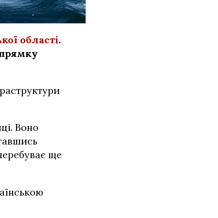
кої області
.
апрямку
фраструктури
ці. Воно
тавшись
перебуває ще
раїнською