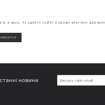
'Я, E-MAIL, ТА АДРЕСУ САЙТУ В ЦЬОМУ БРАУЗЕРІ ДЛЯ МО
КОМЕНТАР
E
останні новини
m
a
i
l
*