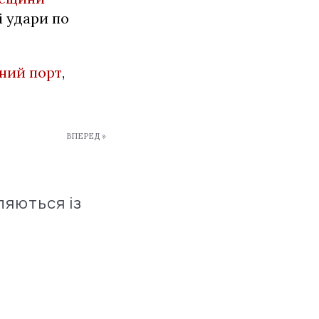
і удари по
ний порт
,
ВПЕРЕД »
ляються із