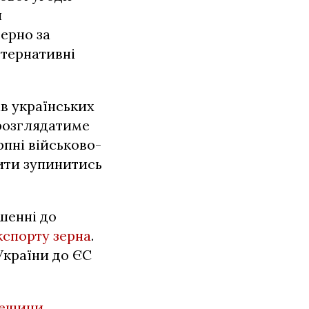
и
ерно за
ьтернативні
ів українських
 розглядатиме
рпні військово-
ити зупинитись
шенні до
спорту зерна
.
України до ЄС
дещини