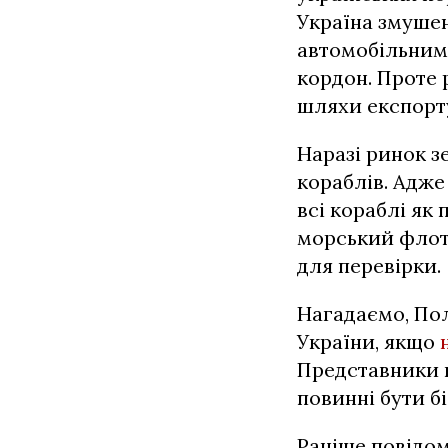
Україна змуше
автомобільним
кордон. Проте 
шляхи експорту
Наразі ринок зе
кораблів. Адже
всі кораблі як 
морський флот
для перевірки.
Нагадаємо, Пол
України, якщо
Представники п
повинні бути б
Раніше повідом