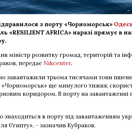
ідправилося з порту «Чорноморськ»
Одесь
ль «RESILIENT AFRICA» наразі прямує в н
у.
ив міністр розвитку громад, територій та ін
раков, передає
Nikcenter
.
но завантажили трьома тисячами тонн пшени
т «Чорноморськ» ще минулого тижня, скорис
рновим коридором. В порту на завантаженні 
о знаходиться в порту під завантаженням ук
я Єгипту», – зазначив Кубраков.