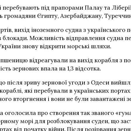
 перебувають під прапорами Палау та Ліберії
ь громадяни Єгипту, Азербайджану, Туреччин
ртів, вихід іноземного судна з українського
 блокади. Можливість відправлення судна п
країни знову відкрити морські шляхи.
а пшеницю відреагували на вихід корабля з п
ість зернових впала на 1,3 відсотка.
що після зриву зернової угоди з Одеси вийшли
кораблі, які перебували в українських портах
го вторгнення і вони не були завантажені з
на оголосила про створення так званого «гум
рному морі для розблокування суден, що зас
ртах від початку війни. Після розірвання зер