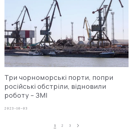
Три чорноморські порти, попри
російські обстріли, відновили
роботу – ЗМІ
2023-10-03
1
2
3