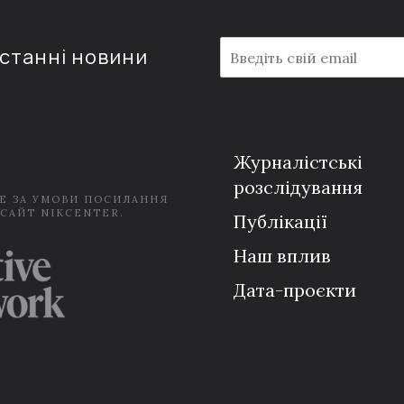
E
останні новини
m
a
i
l
*
Журналістські
розслідування
Е ЗА УМОВИ ПОСИЛАННЯ
 САЙТ NIKCENTER.
Публікації
Наш вплив
Дата-проєкти