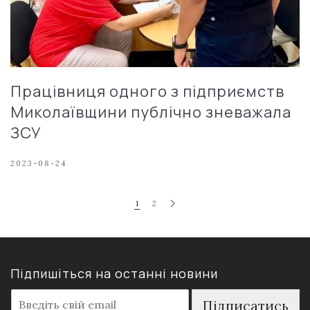
Працівниця одного з підприємств
Миколаївщини публічно зневажала
ЗСУ
2023-08-24
1
2
Підпишіться на останні новини
E
Підписатись
m