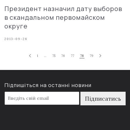
Президент назначил дату выборов
в скандальном первомайском
округе
2013-09-26
1
…
75
76
77
78
79
Підпишіться на останні новини
E
Підписатись
m
a
i
l
*