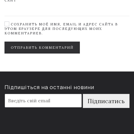
САЙТ
СОХРАНИТЬ МОЁ ИМЯ, EMAIL И АДРЕС САЙТА В
ЭТОМ БРАУЗЕРЕ ДЛЯ ПОСЛЕДУЮЩИХ МОИХ
КОММЕНТАРИЕВ.
ОТПРАВИТЬ КОММЕНТАРИЙ
Підпишіться на останні новини
E
Підписатись
m
a
i
l
*