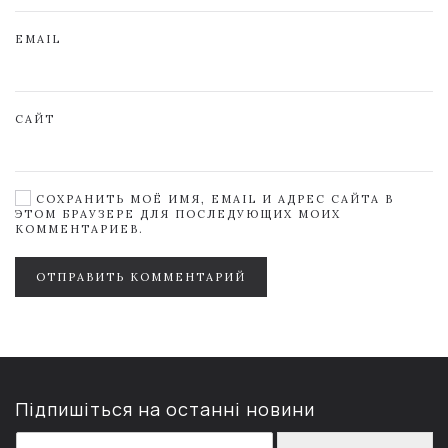
EMAIL
САЙТ
СОХРАНИТЬ МОЁ ИМЯ, EMAIL И АДРЕС САЙТА В
ЭТОМ БРАУЗЕРЕ ДЛЯ ПОСЛЕДУЮЩИХ МОИХ
КОММЕНТАРИЕВ.
ОТПРАВИТЬ КОММЕНТАРИЙ
Підпишіться на останні новини
E