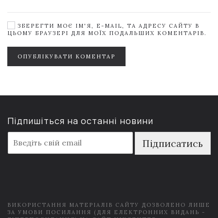
ЗБЕРЕГТИ МОЄ ІМ'Я, E-MAIL, ТА АДРЕСУ САЙТУ В
ЦЬОМУ БРАУЗЕРІ ДЛЯ МОЇХ ПОДАЛЬШИХ КОМЕНТАРІВ.
ОПУБЛІКУВАТИ КОМЕНТАР
Підпишіться на останні новини
E
Підписатись
m
a
i
l
*
ВИКОРИСТАННЯ МАТЕРІАЛІВ САЙТУ ДОЗВОЛЕНО ЛИШЕ
ЗА УМОВИ ПОСИЛАННЯ (ДЛЯ ЕЛЕКТРОННИХ ВИДАНЬ -