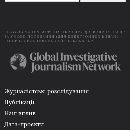
a
i
l
*
ВИКОРИСТАННЯ МАТЕРІАЛІВ САЙТУ ДОЗВОЛЕНО ЛИШЕ
ЗА УМОВИ ПОСИЛАННЯ (ДЛЯ ЕЛЕКТРОННИХ ВИДАНЬ -
ГІПЕРПОСИЛАННЯ) НА САЙТ NIKCENTER.
Журналістські розслідування
Публікації
Наш вплив
Дата-проєкти