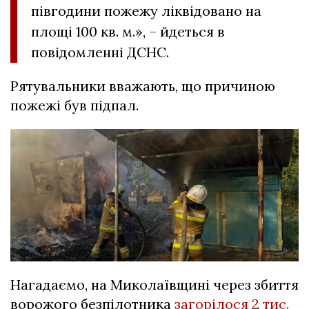
півгодини пожежу ліквідовано на
площі 100 кв. м.», – йдеться в
повідомленні ДСНС.
Рятувальники вважають, що причиною
пожежі був підпал.
Нагадаємо, на Миколаївщині через збиття
ворожого безпілотника
загорілося 2 тис.