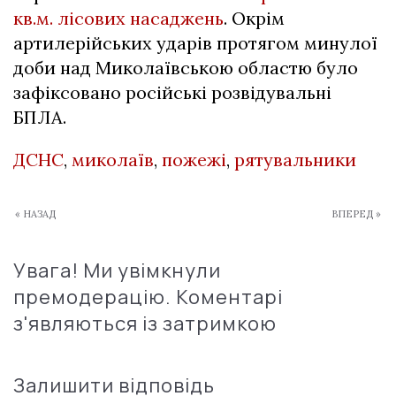
кв.м. лісових насаджень
. Окрім
артилерійських ударів протягом минулої
доби над Миколаївською областю було
зафіксовано російські розвідувальні
БПЛА.
ДСНС
,
миколаїв
,
пожежі
,
рятувальники
« НАЗАД
ВПЕРЕД »
Увага! Ми увімкнули
премодерацію. Коментарі
з'являються із затримкою
Залишити відповідь