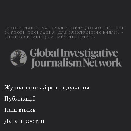
i
l
*
ВИКОРИСТАННЯ МАТЕРІАЛІВ САЙТУ ДОЗВОЛЕНО ЛИШЕ
ЗА УМОВИ ПОСИЛАННЯ (ДЛЯ ЕЛЕКТРОННИХ ВИДАНЬ -
ГІПЕРПОСИЛАННЯ) НА САЙТ NIKCENTER.
Журналістські розслідування
Публікації
Наш вплив
Дата-проєкти