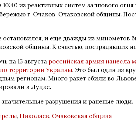
 в 10:40 из реактивных систем залпового огня
обережью г. Очаков Очаковской общины. По
е остановился, и еще дважды из минометов б
ковской общины. К счастью, пострадавших не
чь на 15 августа
российская армия нанесла 
 по территории Украины
. Это был один из к
дным регионам. Много ракет сбили во Львове
ировали в Луцке.
, значительные разрушения и раненые люди.
трелы
,
Николаев
,
Очаковская община