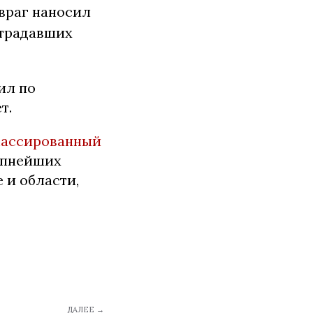
 враг наносил
страдавших
ил по
т.
массированный
рупнейших
 и области,
ДАЛЕЕ →