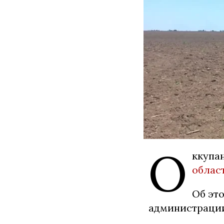
О
ккупан
облас
Об эт
администрации