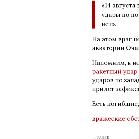
«14 августа
удары по п
нет».
На этом враг н
акватории Оча
Напомним, в но
ракетный удар
ударов по запа
прилет зафикс
Есть погибшие
вражеские обс
← РАНЕЕ