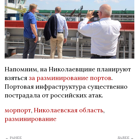
Напомним, на Николаевщине планируют
взяться
за разминирование портов
.
Портовая инфраструктура существенно
пострадала от российских атак.
морпорт
,
Николаевская область
,
разминирование
← РАНЕЕ
ДАЛЕЕ →