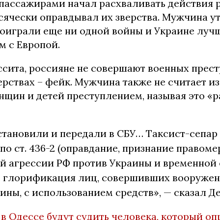
 пассажирами начал расхваливать действия 
сячески оправдывал их зверства. Мужчина у
роиграли еще ни одной войны и Украине лучш
м с Европой.
ссита, россияне не совершают военных прест
ерствах – фейк. Мужчина также не считает 
нщин и детей преступлением, называя это «
становили и передали в СБУ… Таксист-сепар
по ст. 436-2 (оправдание, признание правом
й агрессии РФ против Украины и временной 
, глорификация лиц, совершивших вооруже
ины, с использованием средств», — сказал Д
 в Одессе будут судить человека, который о