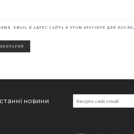
ИМЯ, EMAIL И АДРЕС САЙТА В ЭТОМ БРАУЗЕРЕ ДЛЯ ПОСЛ
МЕНТАРИЙ
E
останні новини
m
a
i
l
*