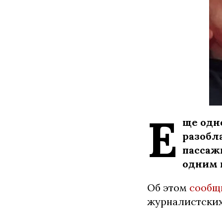
Е
ще одн
разобл
пассаж
одним 
Об этом
сообщ
журналистских