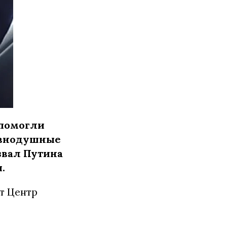
 помогли
авнодушные
звал Путина
.
т Центр