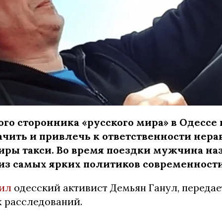
ого сторонника «русского мира» в Одессе
ачить и привлечь к ответственности нер
иры такси. Во время поездки мужчина на
из самых ярких политиков современности
ил
одесский активист Демьян Ганул, передае
 расследований.