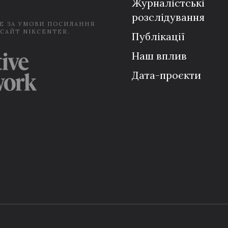
Журналістські
розслідування
Е ЗА УМОВИ ПОСИЛАННЯ
 САЙТ NIKCENTER.
Публікації
Наш вплив
Дата-проєкти