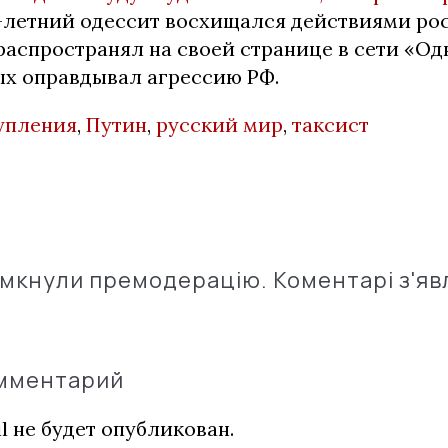
9-летний одессит восхищался действиями ро
 распространял на своей странице в сети «О
ых оправдывал агрессию РФ.
упления
,
Путин
,
русский мир
,
таксист
імкнули премодерацію. Коментарі з'яв
омментарий
l не будет опубликован.