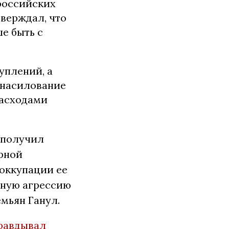
российских
тверждал, что
е быть с
уплений, а
изнасилование
расходами
 получил
ерной
оккупации ее
нную агрессию
емьян Ганул.
правдывал